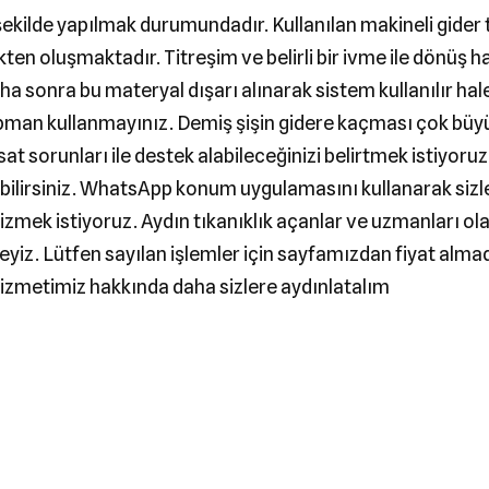
ir şekilde yapılmak durumundadır. Kullanılan makineli gider
kten oluşmaktadır. Titreşim ve belirli bir ivme ile dönüş h
 sonra bu materyal dışarı alınarak sistem kullanılır hale
kipman kullanmayınız. Demiş şişin gidere kaçması çok büyü
t sorunları ile destek alabileceğinizi belirtmek istiyoruz
bilirsiniz. WhatsApp konum uygulamasını kullanarak sizle
 çizmek istiyoruz. Aydın tıkanıklık açanlar ve uzmanları
iz. Lütfen sayılan işlemler için sayfamızdan fiyat almad
r hizmetimiz hakkında daha sizlere aydınlatalım