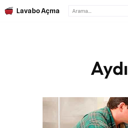
Lavabo Açma
İçeriğe
geç
Aydı