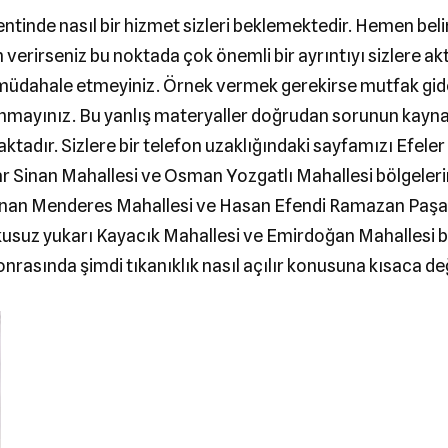
tinde nasıl bir hizmet sizleri beklemektedir. Hemen belir
verirseniz bu noktada çok önemli bir ayrıntıyı sizlere akt
 müdahale etmeyiniz. Örnek vermek gerekirse mutfak gid
llanmayınız. Bu yanlış materyaller doğrudan sorunun kayna
ktadır. Sizlere bir telefon uzaklığındaki sayfamızı Efele
ar Sinan Mahallesi ve Osman Yozgatlı Mahallesi bölgeleri
 Adnan Menderes Mahallesi ve Hasan Efendi Ramazan Paşa
ç kuşkusuz yukarı Kayacık Mahallesi ve Emirdoğan Mahalles
onrasında şimdi tıkanıklık nasıl açılır konusuna kısaca d