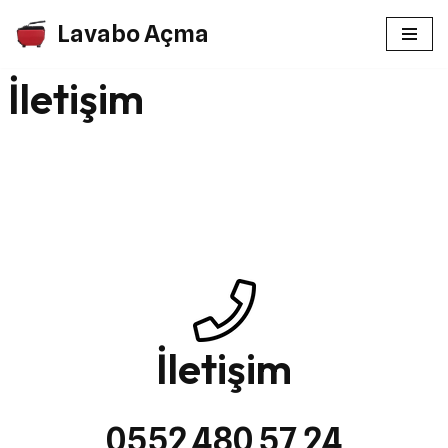
Lavabo Açma
İçeriğe
İletişim
geç
İletişim
0552 480 57 24