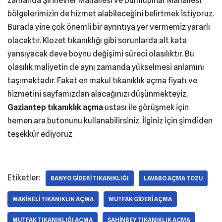
zamanda Şirinevler Mahallesi ve Dumlupınar Mahallesi
bölgelerimizin de hizmet alabileceğini belirtmek istiyoruz.
Burada yine çok önemli bir ayrıntıya yer vermemiz yararlı
olacaktır. Klozet tıkanıklığı gibi sorunlarda alt kata
yansıyacak deve boynu değişimi süreci olasılıktır. Bu
olasılık maliyetin de aynı zamanda yükselmesi anlamını
taşımaktadır. Fakat en makul tıkanıklık açma fiyatı ve
hizmetini sayfamızdan alacağınızı düşünmekteyiz.
Gaziantep tıkanıklık açma
ustası ile görüşmek için
hemen ara butonunu kullanabilirsiniz. İlginiz için şimdiden
teşekkür ediyoruz
Etiketler:
BANYO GIDERI TIKANIKLIĞI
LAVABO AÇMA TOZU
MAKINELI TIKANIKLIK AÇMA
MUTFAK GIDERI AÇMA
MUTFAK TIKANIKLIĞI AÇMA
ŞAHINBEY TIKANIKLIK AÇMA