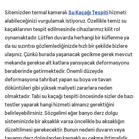
Sitemizden termal kameralı
Su Kaçağı Tespiti
hizmeti
alabileceğinizi vurgulamak istiyoruz. Özellikle temiz su
kaçaklarının tespit edilmesinde cihazlarımız kilit rol
oynamaktadır. Lütfen duvarda herhangi bir küflenme ya
da su sızıntısı gözlemlediğinizde hızlı bir şekilde bizlere
ulaşınız. Çünkü burada yaşanacak gecikme gerek mevcut
mekanda gerekse alt katlara yansıyacak deformasyonu
beraberinde getirmektedir. Önemli düzeyde
deformasyona tahribat yapan su boya ve tavan
döküntüleri gibi yüksek maliyeti zararlara neden
olmaktadır. Tabi su kaçağı tespiti öncesinde sizler de bazı
testler yaparak hangi hizmeti almanız gerektiğini
belirleyebilirsiniz. Sözgelimi eğer banyo derz dolgu
sisteminizde bir aksaklık varsa öncelikle bu aksaklığın
düzeltilmesi gerekecektir. Bunun nedeni duvarın veya
tavanın derz dolgulardan kaynaklı su çekme ihtimalidir.