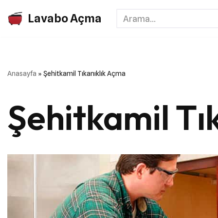
Lavabo Açma
İçeriğe
geç
Anasayfa
»
Şehitkamil Tıkanıklık Açma
Şehitkamil Tı